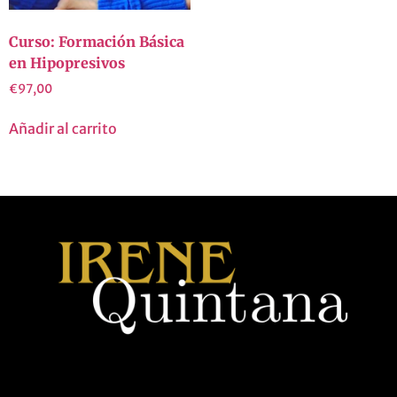
Curso: Formación Básica
en Hipopresivos
€
97,00
Añadir al carrito