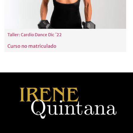
Taller: Cardio Dance Dic ´22
Curso no matriculado