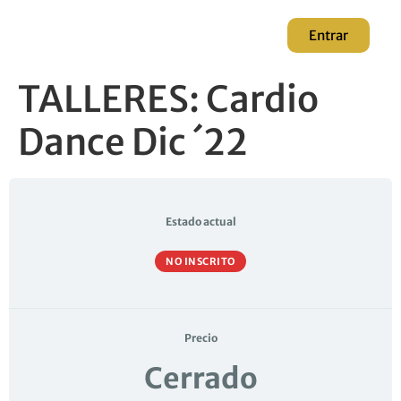
Entrar
TALLERES: Cardio
Dance Dic ´22
Estado actual
NO INSCRITO
Precio
Cerrado