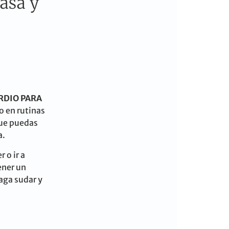
asa y
RDIO PARA
o en rutinas
ue puedas
a.
r o ir a
ener un
aga sudar y