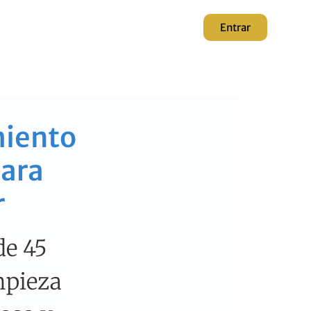
Entrar
iento
ara
r
de 45
mpieza