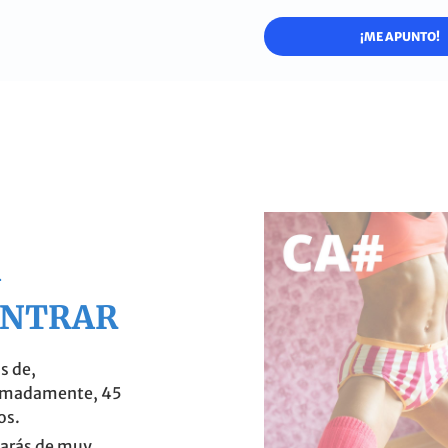
¡ME APUNTO!
A
ONTRAR
s de,
imadamente, 45
os.
arás de muy