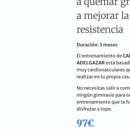
a quemar gr
a mejorar la
resistencia
Duración: 3 meses
El entrenamiento de
CA
ADELGAZAR
está basad
muy cardiovasculares q
realizar en tu propia cas
No necesitas salir a corre
ningún gimnasio para t
entrenamiento que te h
disfrutar a tope.
97€