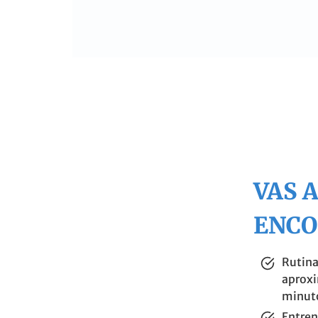
VAS 
ENC
Rutina
aprox
minut
Entren