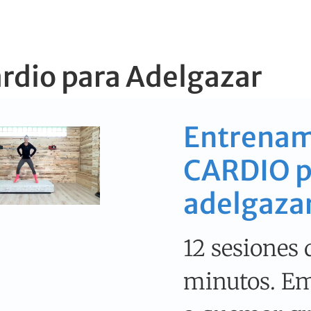
rdio para Adelgazar
Entrenam
CARDIO p
adelgaza
12 sesiones 
minutos. E