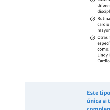
difere
discip
Rutin
cardio
mayor
Otras 
especí
como: 
Lindy 
Cardio
Este tip
única si
compleme