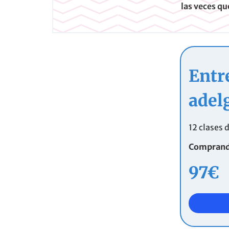
las veces qu
Entr
adel
12 clases 
Comprando
97€